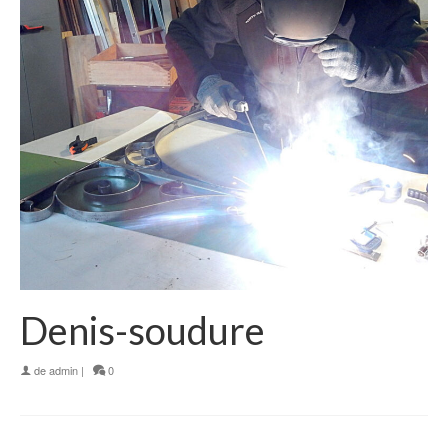
Denis-soudure
de
admin
|
0